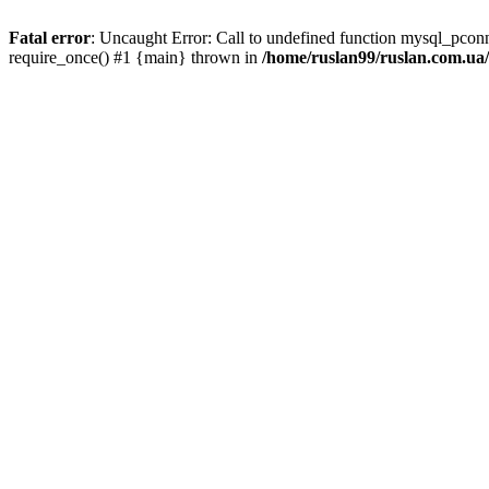
Fatal error
: Uncaught Error: Call to undefined function mysql_pco
require_once() #1 {main} thrown in
/home/ruslan99/ruslan.com.u