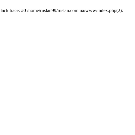
Stack trace: #0 /home/ruslan99/ruslan.com.ua/www/index.php(2):