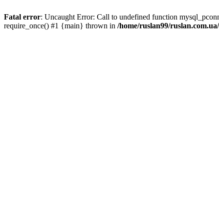
Fatal error
: Uncaught Error: Call to undefined function mysql_pco
require_once() #1 {main} thrown in
/home/ruslan99/ruslan.com.u