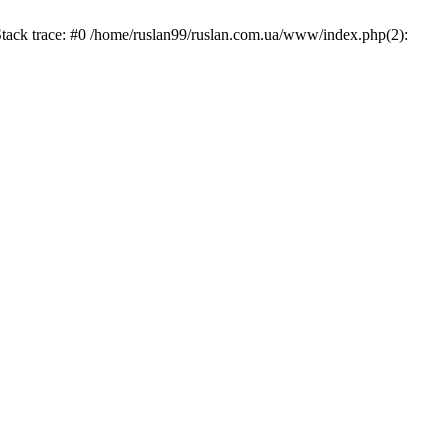
Stack trace: #0 /home/ruslan99/ruslan.com.ua/www/index.php(2):