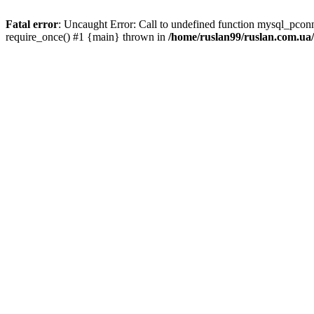
Fatal error
: Uncaught Error: Call to undefined function mysql_pco
require_once() #1 {main} thrown in
/home/ruslan99/ruslan.com.u