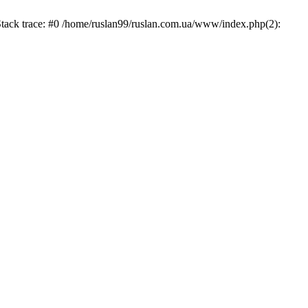
Stack trace: #0 /home/ruslan99/ruslan.com.ua/www/index.php(2):