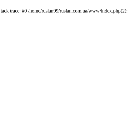
Stack trace: #0 /home/ruslan99/ruslan.com.ua/www/index.php(2):