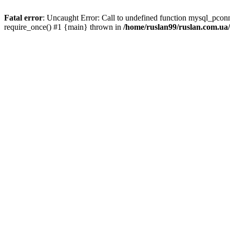
Fatal error
: Uncaught Error: Call to undefined function mysql_pco
require_once() #1 {main} thrown in
/home/ruslan99/ruslan.com.u